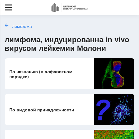
лимфома
лимфома, индуцированна in vivo
вирусом лейкемии Молони
По названию (в алфавитном
порядке)
По видовой принадлежности