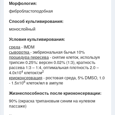
Морфология:
фибробластоподобная
Способ культивирования:
монослойный
Условия культивирования:
среда
- IMDM
сыворотка
- эмбриональная бычья 10%
процедура пересева
- cнятие клеток, используя
трипсин 0.25%: версен 0.02% (1:3), кратность
рассева 1:3 – 1:4, оптимальная плотность 2.0 –
4
2
4.0х10
клеток/см
криоконсервация
- ростовая среда, 5% DMSO, 1.0
6
- 1.5х10
клеток/мл в ампуле
Жизнеспособность после криоконсервации:
90% (окраска трипановым синим на нулевом
пассаже)