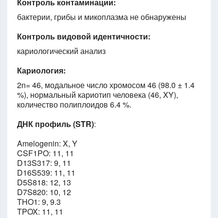
Контроль контаминации:
бактерии, грибы и микоплазма не обнаружены
Контроль видовой идентичности:
кариологический анализ
Кариология:
2n= 46, модальное число хромосом 46 (98.0 ± 1.4
%), нормальный кариотип человека (46, XY),
количество полиплоидов 6.4 %.
ДНК профиль (STR)
:
Amelogenin: X, Y
CSF1PO: 11, 11
D13S317: 9, 11
D16S539: 11, 11
D5S818: 12, 13
D7S820: 10, 12
THO1: 9, 9.3
TPOX: 11, 11