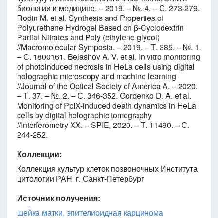
биологии и медицине. – 2019. – №. 4. – С. 273-279.
Rodin M. et al. Synthesis and Properties of
Polyurethane Hydrogel Based on β‐Cyclodextrin
Partial Nitrates and Poly (ethylene glycol)
//Macromolecular Symposia. – 2019. – Т. 385. – №. 1.
– С. 1800161. Belashov A. V. et al. In vitro monitoring
of photoinduced necrosis in HeLa cells using digital
holographic microscopy and machine learning
//Journal of the Optical Society of America A. – 2020.
– Т. 37. – №. 2. – С. 346-352. Gorbenko D. A. et al.
Monitoring of PpIX-induced death dynamics in HeLa
cells by digital holographic tomography
//Interferometry XX. – SPIE, 2020. – Т. 11490. – С.
244-252.
Коллекции:
Коллекция культур клеток позвоночных Института
цитологии РАН, г. Санкт-Петербург
Источник получения:
шейка матки, эпителиоидная карцинома