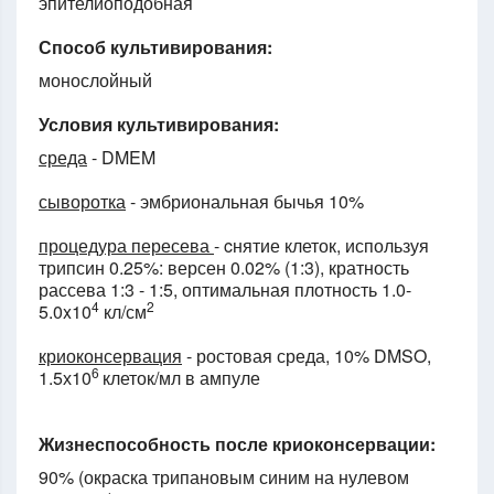
эпителиоподобная
Способ культивирования:
монослойный
Условия культивирования:
среда
- DMEM
сыворотка
- эмбриональная бычья 10%
процедура пересева
- cнятие клеток, используя
трипсин 0.25%: версен 0.02% (1:3), кратность
рассева 1:3 - 1:5, оптимальная плотность 1.0-
4
2
5.0x10
кл/см
криоконсервация
- ростовая среда, 10% DMSO,
6
1.5х10
клеток/мл в ампуле
Жизнеспособность после криоконсервации:
90% (окраска трипановым синим на нулевом