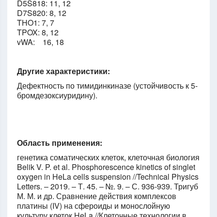
D5S818: 11, 12
D7S820: 8, 12
THO1: 7, 7
TPOX: 8, 12
vWA: 16, 18
Другие характеристики:
Дефектность по тимидинкиназе (устойчивость к 5-
бромдезоксиуридину).
Область применения:
генетика соматических клеток, клеточная биология
Belik V. P. et al. Phosphorescence kinetics of singlet
oxygen in HeLa cells suspension //Technical Physics
Letters. – 2019. – Т. 45. – №. 9. – С. 936-939. Тригуб
М. М. и др. Сравнение действия комплексов
платины (IV) на сфероиды и монослойную
культуру клеток HeLa //Клеточные технологии в