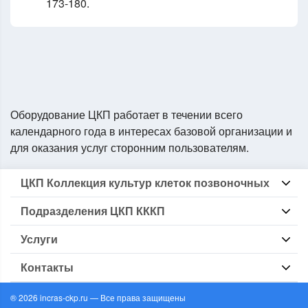
173-180.
Оборудование ЦКП работает в течении всего
календарного года в интересах базовой организации и
для оказания услуг сторонним пользователям.
ЦКП Коллекция культур клеток позвоночных
Информация о ЦКП КККП
Подразделения ЦКП КККП
Локальные нормативные
Перечень оборудования
Группа БКККП
Перечень методик
Услуги
Группа Криокомплекс
Основные направления исследований
Группа Стерилизации
Выдача образцов клеточных линий
Группа Микробиологического контроля
Контакты
Депонирование авторских клеточных линий
Информационно-консультационные услуги
194 064
Наращивание коллекционных клеточных линий под заказ
Санкт-Петербург
Дублированное хранение
® 2026 incras-ckp.ru — Все права защищены
Тихорецкий пр. д.4
Цитогенетический анализ препаратов хромосом