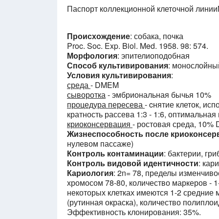
Паспорт коллекционной клеточной лини
Происхождение
: собака, почка
Proc. Soc. Exp. Biol. Med. 1958. 98: 574.
Морфология
: эпителиоподобная
Способ культивирования
: монослойны
Условия культивирования
:
среда
- DMEM
сыворотка
- эмбриональная бычья 10%
процедура пересева
- cнятие клеток, исп
кратность рассева 1:3 - 1:6, оптимальная
криоконсервация
- ростовая среда, 10%
Жизнеспособность после криоконсер
нулевом пассаже)
Контроль контаминации
: бактерии, г
Контроль видовой идентичности
: кар
Кариология
: 2n= 78, пределы изменчиво
хромосом 78-80, количество маркеров - 
некоторых клетках имеются 1-2 средние
(рутинная окраска), количество полиплои
Эффективность клонирования: 35%.