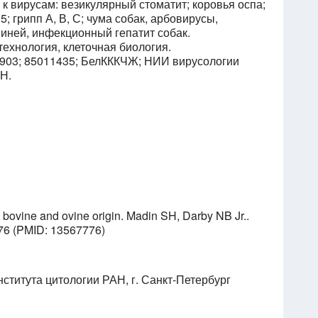
 к вирусам: везикулярный стоматит; коровья оспа;
 5; грипп А, В, С; чума собак, арбовирусы,
иней, инфекционный гепатит собак.
технология, клеточная биология.
903; 85011435; БелКККЧЖ; НИИ вирусологии
Н.
t bovine and ovine origin. Madin SH, Darby NB Jr..
-576 (PMID: 13567776)
ститута цитологии РАН, г. Санкт-Петербург