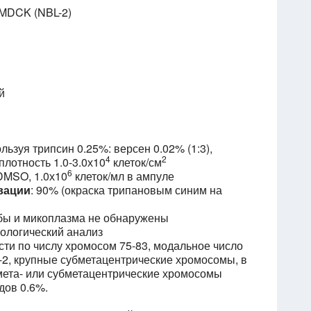
иMDCK (NBL-2)
й
ользуя трипсин 0.25%: версен 0.02% (1:3),
4
2
 плотность 1.0-3.0х10
клеток/см
6
 DMSO, 1.0х10
клеток/мл в ампуле
вации
: 90% (окраска трипановым синим на
рибы и микоплазма не обнаружены
иологический анализ
сти по числу хромосом 75-83, модальное число
1-2, крупные субметацентрические хромосомы, в
 мета- или субметацентрические хромосомы
дов 0.6%.