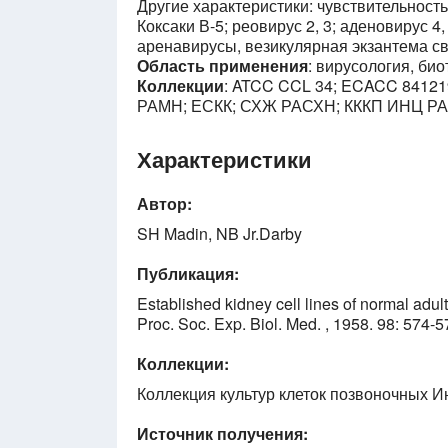
Другие характеристики: чувствительность
Коксаки В-5; реовирус 2, 3; аденовирус 4,
аренавирусы, везикулярная экзантема св
Область применения
: вирусология, био
Коллекции
: ATCC CCL 34; ECACC 84121
РАМН; ЕСКК; СХЖ РАСХН; КККП ИНЦ РА
Характеристики
Автор:
SH Madin, NB Jr.Darby
Публикация:
Established kidney cell lines of normal adul
Proc. Soc. Exp. Biol. Med. , 1958. 98: 574
Коллекции:
Коллекция культур клеток позвоночных Ин
Источник получения: