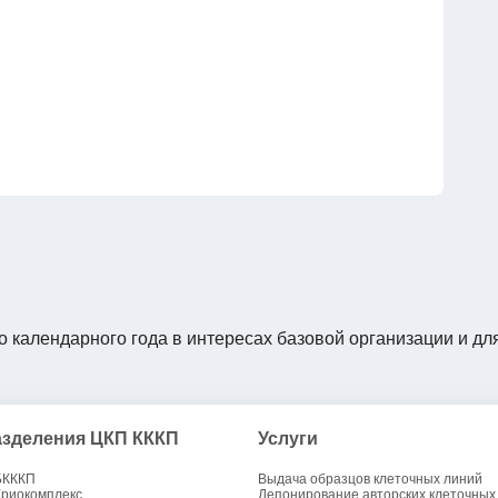
о календарного года в интересах базовой организации и дл
зделения ЦКП КККП
Услуги
БКККП
Выдача образцов клеточных линий
Криокомплекс
Депонирование авторских клеточных