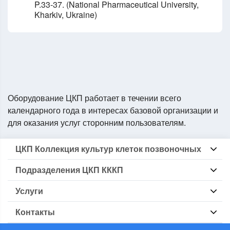
P.33-37. (National Pharmaceutical University,
Kharkiv, Ukraine)
Оборудование ЦКП работает в течении всего
календарного года в интересах базовой организации и
для оказания услуг сторонним пользователям.
ЦКП Коллекция культур клеток позвоночных
Информация о ЦКП КККП
Подразделения ЦКП КККП
Локальные нормативные
Перечень оборудования
Группа БКККП
Перечень методик
Услуги
Группа Криокомплекс
Основные направления исследований
Группа Стерилизации
Выдача образцов клеточных линий
Группа Микробиологического контроля
Контакты
Депонирование авторских клеточных линий
Информационно-консультационные услуги
194 064
Наращивание коллекционных клеточных линий под заказ