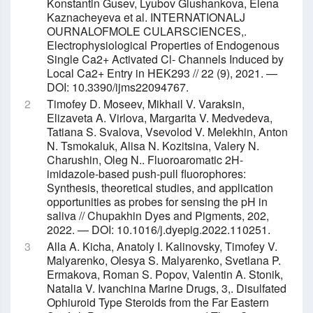
Konstantin Gusev, Lyubov Glushankova, Elena
Kaznacheyeva et al. INTERNATIONALJ
OURNALOFMOLE CULARSCIENCES,.
Electrophysiological Properties of Endogenous
Single Ca2+ Activated Cl- Channels Induced by
Local Ca2+ Entry in HEK293 // 22 (9), 2021. —
DOI: 10.3390/ijms22094767.
Timofey D. Moseev, Mikhail V. Varaksin,
Elizaveta A. Virlova, Margarita V. Medvedeva,
Tatiana S. Svalova, Vsevolod V. Melekhin, Anton
N. Tsmokaluk, Alisa N. Kozitsina, Valery N.
Charushin, Oleg N.. Fluoroaromatic 2H-
imidazole-based push-pull fluorophores:
Synthesis, theoretical studies, and application
opportunities as probes for sensing the pH in
saliva // Chupakhin Dyes and Pigments, 202,
2022. — DOI: 10.1016/j.dyepig.2022.110251.
Alla A. Kicha, Anatoly I. Kalinovsky, Timofey V.
Malyarenko, Olesya S. Malyarenko, Svetlana P.
Ermakova, Roman S. Popov, Valentin A. Stonik,
Natalia V. Ivanchina Marine Drugs, 3,. Disulfated
Ophiuroid Type Steroids from the Far Eastern