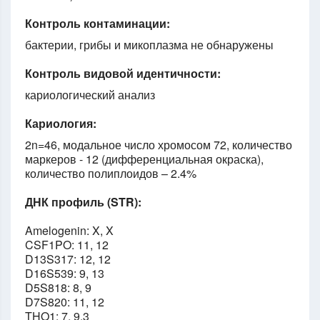
Контроль контаминации:
бактерии, грибы и микоплазма не обнаружены
Контроль видовой идентичности:
кариологический анализ
Кариология:
2n=46, модальное число хромосом 72, количество
маркеров - 12 (дифференциальная окраска),
количество полиплоидов – 2.4%
ДНК профиль (STR):
Amelogenin: X, X
CSF1PO: 11, 12
D13S317: 12, 12
D16S539: 9, 13
D5S818: 8, 9
D7S820: 11, 12
THO1: 7, 9.3