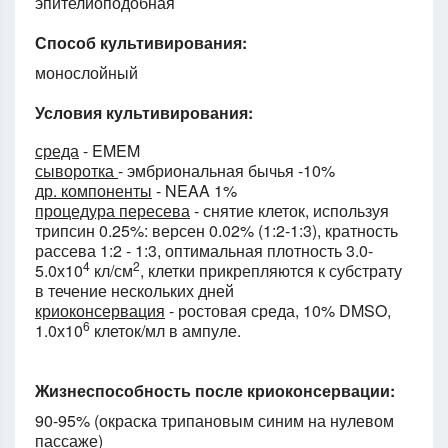
эпителиоподобная
Способ культивирования:
монослойный
Условия культивирования:
среда
- EMEM
сыворотка
- эмбриональная бычья -10%
др. компоненты
- NEAA 1%
процедура пересева
- снятие клеток, используя
трипсин 0.25%: версен 0.02% (1:2-1:3), кратность
рассева 1:2 - 1:3, оптимальная плотность 3.0-
4
2
5.0х10
кл/см
, клетки прикрепляются к субстрату
в течение нескольких дней
криоконсервация
- ростовая среда, 10% DMSO,
6
1.0х10
клеток/мл в ампуле.
Жизнеспособность после криоконсервации:
90-95% (окраска трипановым синим на нулевом
пассаже)