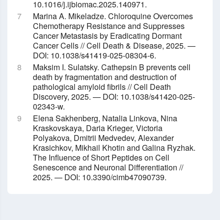
10.1016/j.ijbiomac.2025.140971.
Marina A. Mikeladze. Chloroquine Overcomes
Chemotherapy Resistance and Suppresses
Cancer Metastasis by Eradicating Dormant
Cancer Cells // Cell Death & Disease, 2025. —
DOI: 10.1038/s41419-025-08304-6.
Maksim I. Sulatsky. Cathepsin B prevents cell
death by fragmentation and destruction of
pathological amyloid fibrils // Cell Death
Discovery, 2025. — DOI: 10.1038/s41420-025-
02343-w.
Elena Sakhenberg, Natalia Linkova, Nina
Kraskovskaya, Daria Krieger, Victoria
Polyakova, Dmitrii Medvedev, Alexander
Krasichkov, Mikhail Khotin and Galina Ryzhak.
The Influence of Short Peptides on Cell
Senescence and Neuronal Differentiation //
2025. — DOI: 10.3390/cimb47090739.