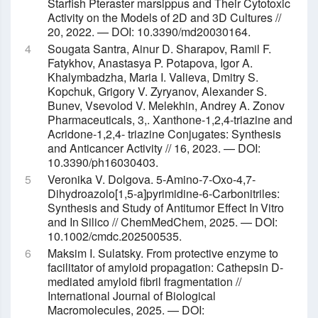
Starfish Pteraster marsippus and Their Cytotoxic
Activity on the Models of 2D and 3D Cultures //
20, 2022. — DOI: 10.3390/md20030164.
Sougata Santra, Ainur D. Sharapov, Ramil F.
Fatykhov, Anastasya P. Potapova, Igor A.
Khalymbadzha, Maria I. Valieva, Dmitry S.
Kopchuk, Grigory V. Zyryanov, Alexander S.
Bunev, Vsevolod V. Melekhin, Andrey A. Zonov
Pharmaceuticals, 3,. Xanthone-1,2,4-triazine and
Acridone-1,2,4- triazine Conjugates: Synthesis
and Anticancer Activity // 16, 2023. — DOI:
10.3390/ph16030403.
Veronika V. Dolgova. 5‐Amino‐7‐Oxo‐4,7‐
Dihydroazolo[1,5‐a]pyrimidine‐6‐Carbonitriles:
Synthesis and Study of Antitumor Effect In Vitro
and In Silico // ChemMedChem, 2025. — DOI:
10.1002/cmdc.202500535.
Maksim I. Sulatsky. From protective enzyme to
facilitator of amyloid propagation: Cathepsin D-
mediated amyloid fibril fragmentation //
International Journal of Biological
Macromolecules, 2025. — DOI: