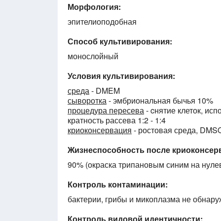
Морфология:
эпителиоподобная
Способ культивирования:
монослойный
Условия культивирования:
среда
- DMEM
сыворотка
- эмбриональная бычья 10%
процедура пересева
- cнятие клеток, исп
кратность рассева 1:2 - 1:4
криоконсервация
- ростовая среда, DMSO
Жизнеспособность после криоконсер
90% (окраска трипановым синим на нуле
Контроль контаминации:
бактерии, грибы и микоплазма не обнар
Контроль видовой идентичности: