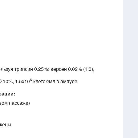
ользуя трипсин 0.25%: версен 0.02% (1:3),
6
 10%, 1.5х10
клеток/мл в ампуле
вации:
вом пассаже)
ужены