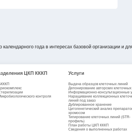
о календарного года в интересах базовой организации и дл
зделения ЦКП КККП
Услуги
БКККП
Выдача образцов клеточных линий
Криокомплекс
Депонирование авторских клеточных
Стерилизации
Информационно-консультационные у
Микробиологического контроля
Наращивание коллекционных клеточ
линий под заказ
Дублированное хранение
Цитогенетический анализ препарато
хромосом
Типирование клеточных линий (STR-
профиль)
План работы ЦКП КККП
Сведения о выполненных работах