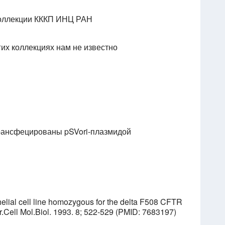
коллекции КККП ИНЦ РАН
гих коллекциях нам не известно
трансфецированы pSVori-плазмидой
thelial cell line homozygous for the delta F508 CFTR
r.Cell Mol.Biol. 1993. 8; 522-529 (PMID: 7683197)