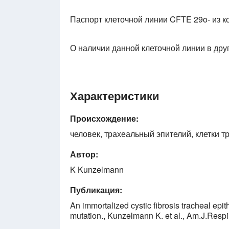
Паспорт клеточной линии CFTE 29o- из 
О наличии данной клеточной линии в дру
Характеристики
Происхождение:
человек, трахеальный эпителий, клетки 
Автор:
K Kunzelmann
Публикация:
An immortalized cystic fibrosis tracheal epi
mutation., Kunzelmann K. et al., Am.J.Respi