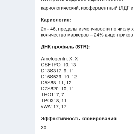
кариологический, изоферментный (ЛДГ и
Кариология:
2n= 46, пределы изменчивости по числу 
количество маркеров – 24% дицентриков 
ДНК профиль (STR
)
:
Amelogenin: Х, Х
CSF1PO: 10, 13
D13S317: 9, 11
D16S539: 10, 12
D5S88: 11, 12
D7S820: 10, 11
THO1: 7, 7
TPOX: 8, 11
vWA: 17, 17
Эффективность клонирования:
30