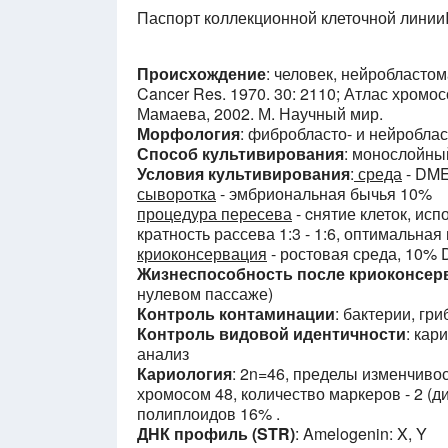
Паспорт коллекционной клеточной линии
Происхождение
: человек, нейробласто
Cancer Res. 1970. 30: 2110; Атлас хромо
Мамаева, 2002. М. Научный мир.
Морфология
: фибробласто- и нейробла
Способ культивирования
: монослойны
Условия культивирования
:
среда
- DM
сыворотка
- эмбриональная бычья 10%
процедура пересева
- cнятие клеток, исп
кратность рассева 1:3 - 1:6, оптимальная
криоконсервация
- ростовая среда, 10% 
Жизнеспособность после криоконсер
нулевом пассаже)
Контроль контаминации
: бактерии, г
Контроль видовой идентичности
: кар
анализ
Кариология
: 2n=46, пределы изменчиво
хромосом 48, количество маркеров - 2 (
полиплоидов 16% .
ДНК профиль (STR)
: Amelogenin: X, Y