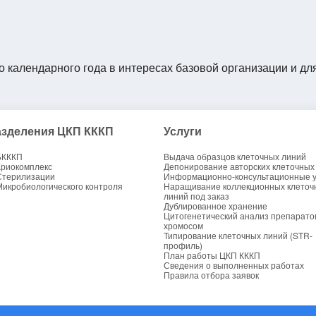
о календарного года в интересах базовой организации и дл
зделения ЦКП КККП
Услуги
БКККП
Выдача образцов клеточных линий
Криокомплекс
Депонирование авторских клеточных
Стерилизации
Информационно-консультационные у
Микробиологического контроля
Наращивание коллекционных клеточ
линий под заказ
Дублированное хранение
Цитогенетический анализ препарато
хромосом
Типирование клеточных линий (STR-
профиль)
План работы ЦКП КККП
Сведения о выполненных работах
Правила отбора заявок