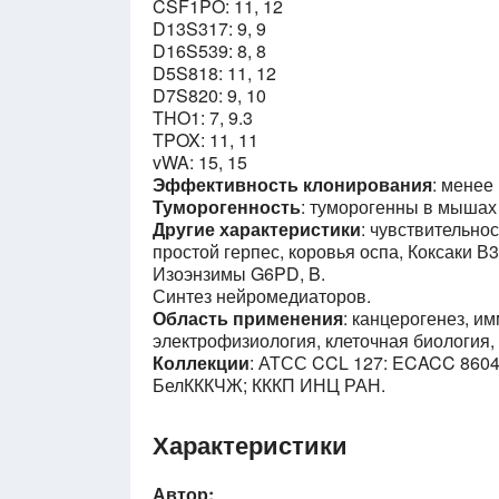
CSF1PO: 11, 12
D13S317: 9, 9
D16S539: 8, 8
D5S818: 11, 12
D7S820: 9, 10
THO1: 7, 9.3
TPOX: 11, 11
vWA: 15, 15
Эффективность клонирования
: менее
Туморогенность
: туморогенны в мышах
Другие характеристики
: чувствительно
простой герпес, коровья оспа, Коксаки В3
Изоэнзимы G6PD, B.
Синтез нейромедиаторов.
Область применения
: канцерогенез, и
электрофизиология, клеточная биология,
Коллекции
: АТСС CCL 127: ECACC 8604
БелКККЧЖ; КККП ИНЦ РАН.
Характеристики
Автор: