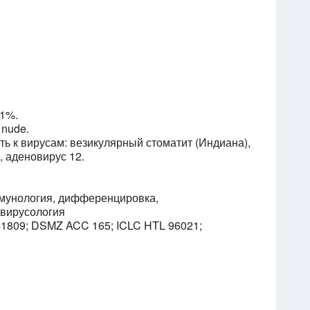
 1%.
 nude.
сть к вирусам: везикулярный стоматит (Индиана),
, аденовирус 12.
ммунология, дифференцировка,
 вирусология
1809; DSMZ ACC 165; ICLC HTL 96021;