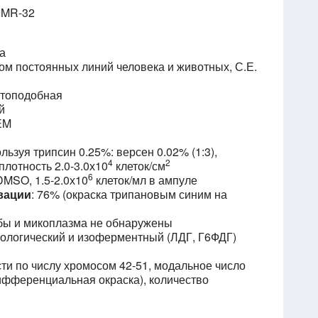
IMR-32
ма
сом постоянных линий человека и животных, С.Е.
стоподобная
й
EM
ользуя трипсин 0.25%: версен 0.02% (1:3),
4
2
 плотность 2.0-3.0х10
клеток/см
6
DMSO, 1.5-2.0х10
клеток/мл в ампуле
вации
: 76% (окраска трипановым синим на
рибы и микоплазма не обнаружены
иологический и изоферментный (ЛДГ, Г6ФДГ)
сти по числу хромосом 42-51, модальное число
дифференциальная окраска), количество