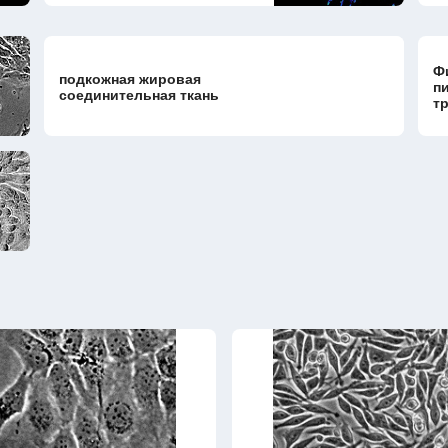
Ф
подкожная жировая
п
соединительная ткань
т