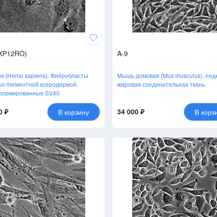
(XP12RO)
A-9
к (Homo sapiens)
,
Фибробласты
Мышь домовая (Mus musculus)
,
под
х пигментной ксеродермой,
жировая соединительная ткань
формированные SV40
0 ₽
34 000 ₽
В корзину
В корз