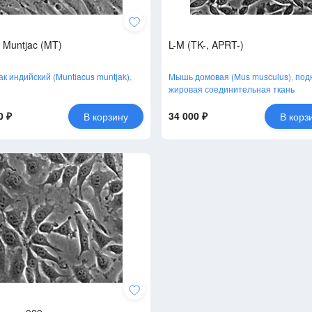
n Muntjac (MT)
L-M (TK-, APRT-)
к индийский (Muntiacus muntjak)
,
Мышь домовая (Mus musculus)
,
под
жировая соединительная ткань
0 ₽
34 000 ₽
В корзину
В корз