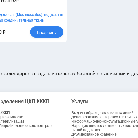
клон 929
омовая (Mus musculus)
,
подкожная
я соединительная ткань
0 ₽
В корзину
о календарного года в интересах базовой организации и дл
зделения ЦКП КККП
Услуги
БКККП
Выдача образцов клеточных линий
Криокомплекс
Депонирование авторских клеточных
Стерилизации
Информационно-консультационные у
Микробиологического контроля
Наращивание коллекционных клеточ
линий под заказ
Дублированное хранение