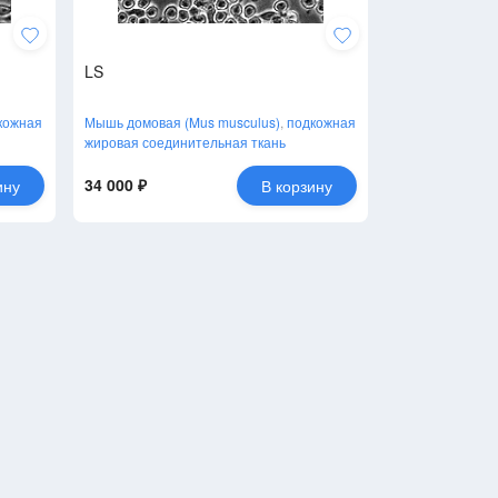
LS
кожная
Мышь домовая (Mus musculus)
,
подкожная
жировая соединительная ткань
34 000 ₽
ину
В корзину