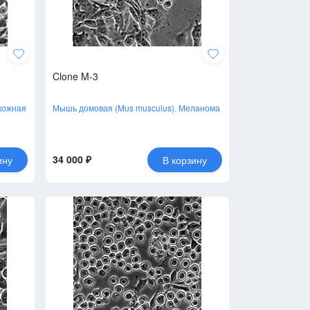
Clone M-3
кожная
Мышь домовая (Mus musculus)
,
Меланома
34 000 ₽
ину
В корзину