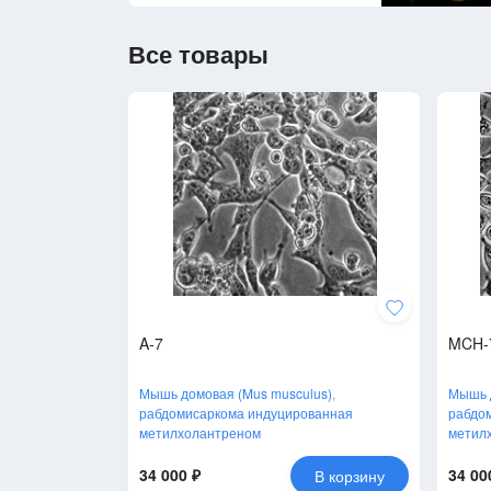
Все товары
A-7
MCH-
Мышь домовая (Mus musculus)
,
Мышь д
рабдомисаркома индуцированная
рабдо
метилхолантреном
метил
34 000 ₽
34 00
В корзину