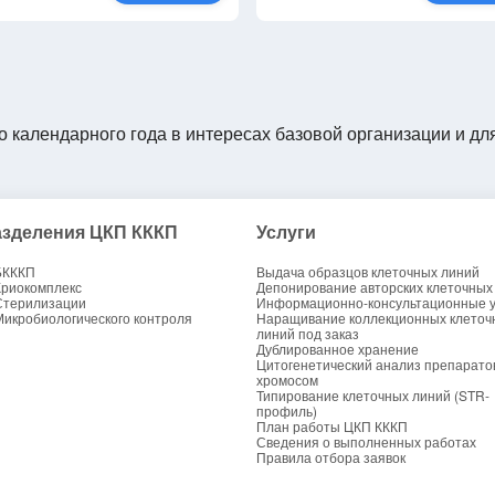
о календарного года в интересах базовой организации и дл
зделения ЦКП КККП
Услуги
БКККП
Выдача образцов клеточных линий
Криокомплекс
Депонирование авторских клеточных
Стерилизации
Информационно-консультационные у
Микробиологического контроля
Наращивание коллекционных клеточ
линий под заказ
Дублированное хранение
Цитогенетический анализ препарато
хромосом
Типирование клеточных линий (STR-
профиль)
План работы ЦКП КККП
Сведения о выполненных работах
Правила отбора заявок