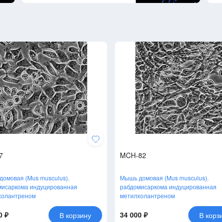
7
MCH-82
омовая (Mus musculus)
,
Мышь домовая (Mus musculus)
,
мисаркома индуцированная
рабдомисаркома индуцированная
холантреном
метилхолантреном
0 ₽
34 000 ₽
В корзину
В корз