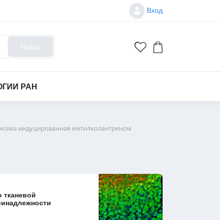
Вход
Найти
ОГИИ РАН
кома индуцированная метилхолантреном
о тканевой
ринадлежности