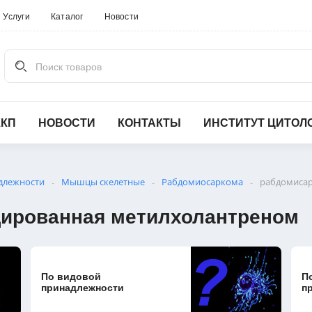
Услуги
Каталог
Новости
Поиск товаров
ККП
НОВОСТИ
КОНТАКТЫ
ИНСТИТУТ ЦИТОЛ
длежности
Мышцы скелетные
Рабдомиосаркома
рабдомисар
-
-
-
ированная метилхолантреном
По видовой
П
принадлежности
п