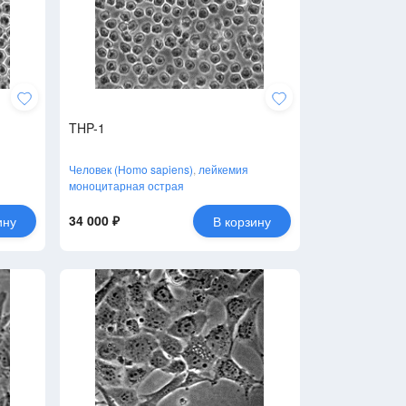
THP-1
Человек (Homo sapiens)
,
лейкемия
моноцитарная острая
34 000 ₽
ину
В корзину