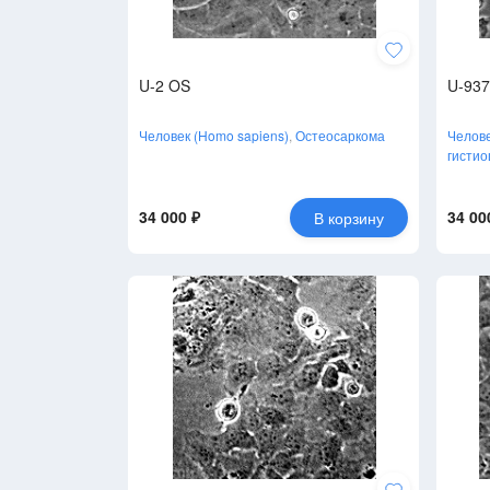
U-2 OS
U-937
Человек (Homo sapiens)
,
Остеосаркома
Челове
гистио
34 000 ₽
34 00
В корзину