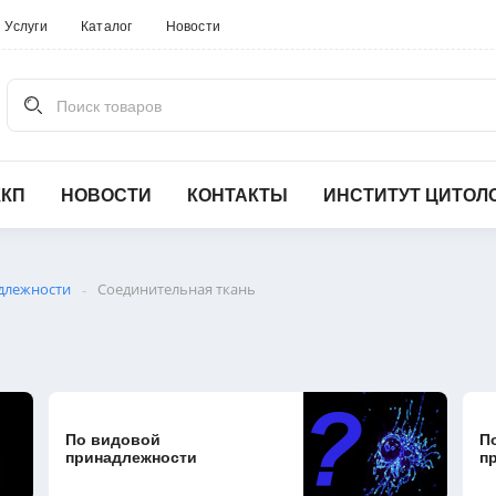
Услуги
Каталог
Новости
Поиск товаров
ККП
НОВОСТИ
КОНТАКТЫ
ИНСТИТУТ ЦИТОЛ
длежности
Соединительная ткань
-
По видовой
П
принадлежности
п