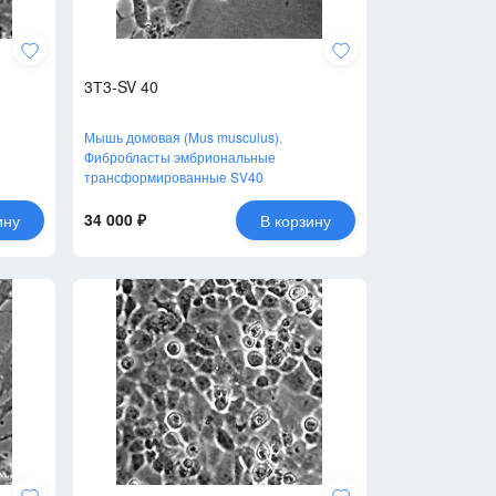
3Т3-SV 40
Мышь домовая (Mus musculus)
,
Фибробласты эмбриональные
трансформированные SV40
34 000 ₽
ину
В корзину