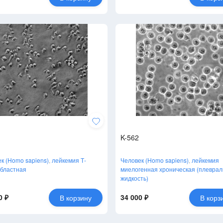
K-562
к (Homo sapiens)
,
лейкемия Т-
Человек (Homo sapiens)
,
лейкемия
бластная
миелогенная хроническая (плевра
жидкость)
0 ₽
34 000 ₽
В корзину
В корз