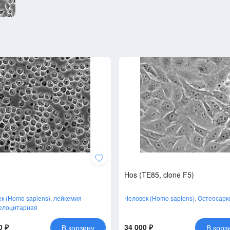
Hos (TE85, clone F5)
к (Homo sapiens)
,
лейкемия
Человек (Homo sapiens)
,
Остеосарк
елоцитарная
0 ₽
34 000 ₽
В корзину
В корз