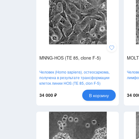
MNNG-HOS (TE 85, clone F-5)
MOLT
Человек (Homo sapiens)
,
остеосаркома,
Челове
получена в результате трансформации
лимфо
клеток линии HOS (TE 85, clon F-5)
34 000 ₽
34 00
В корзину