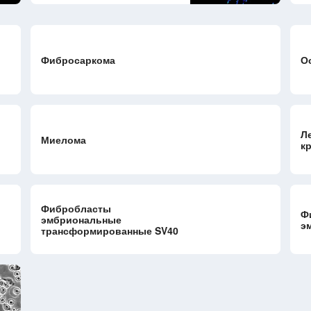
Фибросаркома
О
Л
Миелома
к
Фибробласты
Ф
эмбриональные
э
трансформированные SV40