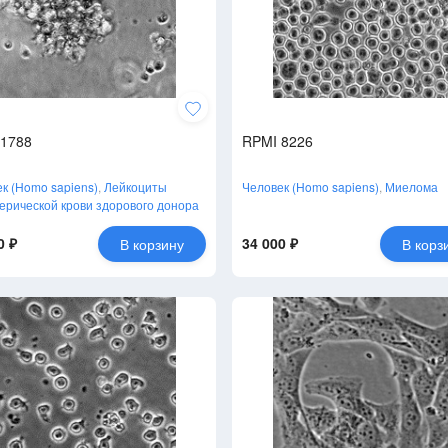
1788
RPMI 8226
к (Homo sapiens)
,
Лейкоциты
Человек (Homo sapiens)
,
Миелома
рической крови здорового донора
0 ₽
34 000 ₽
В корзину
В корз