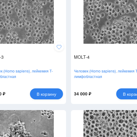
-3
MOLT-4
к (Homo sapiens)
,
лейкемия Т-
Человек (Homo sapiens)
,
лейкемия Т
бластная
лимфобластная
0 ₽
34 000 ₽
В корзину
В корз