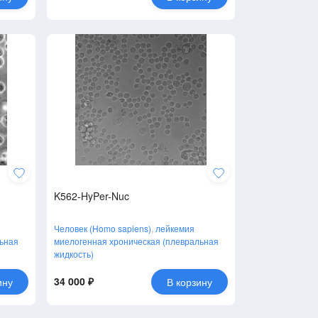
K562-HyPer-Nuc
Человек (Homo sapiens)
,
лейкемия
льная
миелогенная хроническая (плевральная
жидкость)
34 000 ₽
ину
В корзину