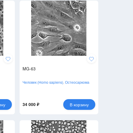
MG-63
Человек (Homo sapiens)
,
Остеосаркома
34 000 ₽
ину
В корзину