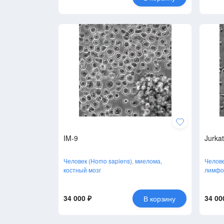
IM-9
Jurkat
Человек (Homo sapiens)
,
миелома,
Челове
костный мозг
лимфо
34 000 ₽
34 00
В корзину