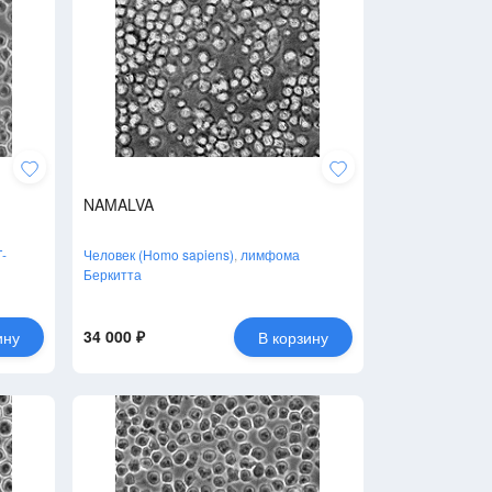
NAMALVA
-
Человек (Homo sapiens)
,
лимфома
Беркитта
34 000 ₽
ину
В корзину