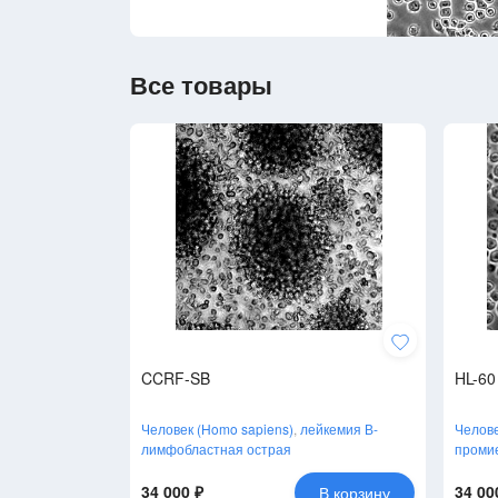
Все товары
CCRF-SB
HL-60
Человек (Homo sapiens)
,
лейкемия В-
Челове
лимфобластная острая
проми
34 000 ₽
34 00
В корзину