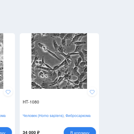
HT-1080
ома
Человек (Homo sapiens)
,
Фибросаркома
34 000 ₽
ину
В корзину