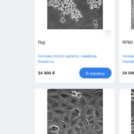
Raji
RPMI 
Человек (Homo sapiens)
,
лимфома
Челове
Беркитта
перифе
34 000 ₽
34 00
В корзину