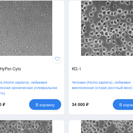
HyPer-Cyto
KG-1
к (Homo sapiens)
,
лейкемия
Человек (Homo sapiens)
,
лейкемия
енная хроническая (плевральная
миелогенная острая (костный мозг)
ть)
0 ₽
34 000 ₽
В корзину
В корз