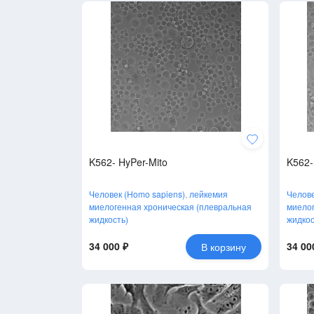
K562- HyPer-Mito
K562-
Человек (Homo sapiens)
,
лейкемия
Челове
миелогенная хроническая (плевральная
миелог
жидкость)
жидкос
34 000 ₽
34 00
В корзину