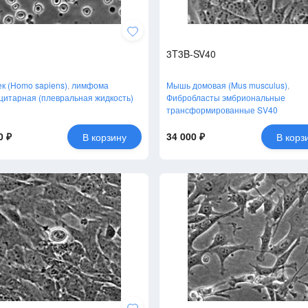
3T3B-SV40
к (Homo sapiens)
,
лимфома
Мышь домовая (Mus musculus)
,
цитарная (плевральная жидкость)
Фибробласты эмбриональные
трансформированные SV40
0 ₽
34 000 ₽
В корзину
В корз