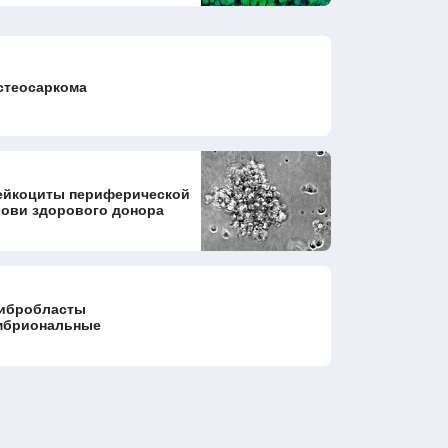
стеосаркома
ейкоциты периферической
рови здорового донора
ибробласты
мбриональные