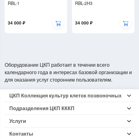
RBL-1
RBL-2H3
34 000 ₽
34 000 ₽
Оборудование ЦКП работает в течении всего
календарного года в интересах базовой организации и
для оказания услуг сторонним пользователям.
ЦКП Коллекция культур клеток позвоночных
Информация о ЦКП КККП
Подразделения ЦКП КККП
Локальные нормативные
Перечень оборудования
Группа БКККП
Перечень методик
Услуги
Группа Криокомплекс
Основные направления исследований
Группа Стерилизации
Выдача образцов клеточных линий
Группа Микробиологического контроля
Контакты
Депонирование авторских клеточных линий
Информационно-консультационные услуги