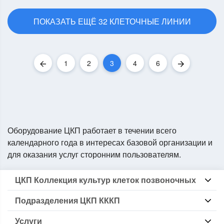
ПОКАЗАТЬ ЕЩЁ 32 КЛЕТОЧНЫЕ ЛИНИИ
1
2
3
4
6
Назад
Вперед
Оборудование ЦКП работает в течении всего
календарного года в интересах базовой организации и
для оказания услуг сторонним пользователям.
ЦКП Коллекция культур клеток позвоночных
Информация о ЦКП КККП
Подразделения ЦКП КККП
Локальные нормативные
Перечень оборудования
Группа БКККП
Перечень методик
Услуги
Группа Криокомплекс
Основные направления исследований