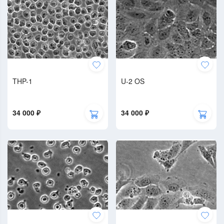
THP-1
U-2 OS
34 000 ₽
34 000 ₽