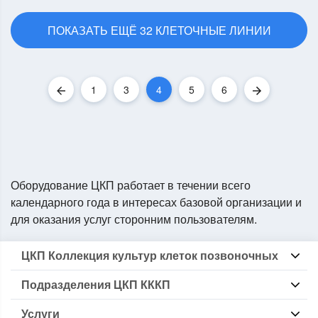
ПОКАЗАТЬ ЕЩЁ 32 КЛЕТОЧНЫЕ ЛИНИИ
1
3
4
5
6
Назад
Вперед
Оборудование ЦКП работает в течении всего
календарного года в интересах базовой организации и
для оказания услуг сторонним пользователям.
ЦКП Коллекция культур клеток позвоночных
Информация о ЦКП КККП
Подразделения ЦКП КККП
Локальные нормативные
Перечень оборудования
Группа БКККП
Перечень методик
Услуги
Группа Криокомплекс
Основные направления исследований